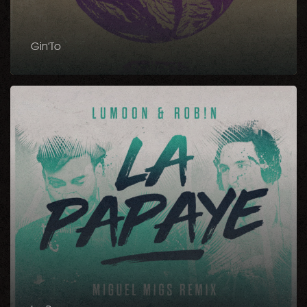
Gin’To
La
Papaye